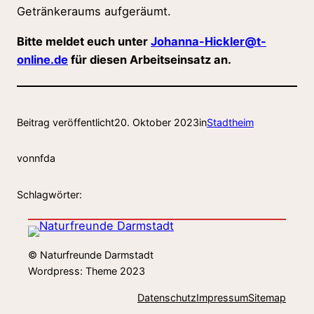
Getränkeraums aufgeräumt.
Bitte meldet euch unter
Johanna-Hickler@t-
online.de
für diesen Arbeitseinsatz an.
Beitrag veröffentlicht
20. Oktober 2023
in
Stadtheim
von
nfda
Schlagwörter:
© Naturfreunde Darmstadt
Wordpress: Theme 2023
Datenschutz
Impressum
Sitemap