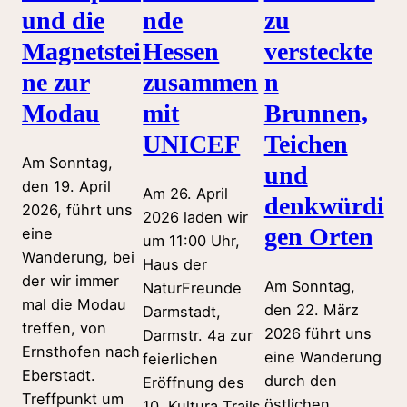
und die
nde
zu
Magnetstei
Hessen
versteckte
ne zur
zusammen
n
Modau
mit
Brunnen,
UNICEF
Teichen
Am Sonntag,
und
den 19. April
Am 26. April
denkwürdi
2026, führt uns
2026 laden wir
gen Orten
eine
um 11:00 Uhr,
Wanderung, bei
Haus der
der wir immer
Am Sonntag,
NaturFreunde
mal die Modau
den 22. März
Darmstadt,
treffen, von
2026 führt uns
Darmstr. 4a zur
Ernsthofen nach
eine Wanderung
feierlichen
Eberstadt.
durch den
Eröffnung des
Treffpunkt um
östlichen
10. Kultura Trails