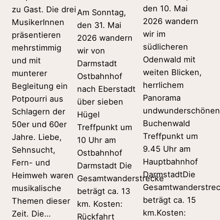
den 10. Mai
zu Gast. Die drei
Am Sonntag,
2026 wandern
MusikerInnen
den 31. Mai
wir im
präsentieren
2026 wandern
südlicheren
mehrstimmig
wir von
Odenwald mit
und mit
Darmstadt
weiten Blicken,
munterer
Ostbahnhof
herrlichem
Begleitung ein
nach Eberstadt
Panorama
Potpourri aus
über sieben
undwunderschönen
Schlagern der
Hügel
Buchenwald
50er und 60er
Treffpunkt um
Treffpunkt um
Jahre. Liebe,
10 Uhr am
9.45 Uhr am
Sehnsucht,
Ostbahnhof
Hauptbahnhof
Fern- und
Darmstadt Die
DarmstadtDie
Heimweh waren
Gesamtwanderstrecke
Gesamtwanderstre
musikalische
beträgt ca. 13
beträgt ca. 15
Themen dieser
km. Kosten:
km.Kosten:
Zeit. Die…
Rückfahrt