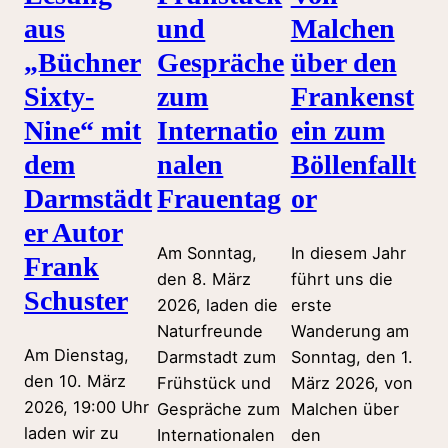
aus
und
Malchen
„Büchner
Gespräche
über den
Sixty-
zum
Frankenst
Nine“ mit
Internatio
ein zum
dem
nalen
Böllenfallt
Darmstädt
Frauentag
or
er Autor
Am Sonntag,
In diesem Jahr
Frank
den 8. März
führt uns die
Schuster
2026, laden die
erste
Naturfreunde
Wanderung am
Am Dienstag,
Darmstadt zum
Sonntag, den 1.
den 10. März
Frühstück und
März 2026, von
2026, 19:00 Uhr
Gespräche zum
Malchen über
laden wir zu
Internationalen
den