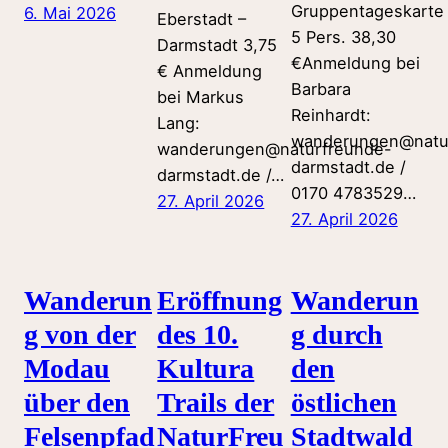
Gruppentageskarte
6. Mai 2026
Eberstadt –
5 Pers. 38,30
Darmstadt 3,75
€Anmeldung bei
€ Anmeldung
Barbara
bei Markus
Reinhardt:
Lang:
wanderungen@natu
wanderungen@naturfreunde-
darmstadt.de /
darmstadt.de /…
0170 4783529…
27. April 2026
27. April 2026
Wanderun
Eröffnung
Wanderun
g von der
des 10.
g durch
Modau
Kultura
den
über den
Trails der
östlichen
Felsenpfad
NaturFreu
Stadtwald