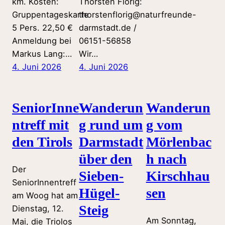
km. Kosten:
Thorsten Florig:
Gruppentageskarte
thorstenflorig@naturfreunde-
5 Pers. 22,50 €
darmstadt.de /
Anmeldung bei
06151-56858
Markus Lang:…
Wir…
4. Juni 2026
4. Juni 2026
SeniorInne
Wanderun
Wanderun
ntreff mit
g rund um
g vom
den Tirols
Darmstadt
Mörlenbac
über den
h nach
Der
Sieben-
Kirschhau
SeniorInnentreff
Hügel-
sen
am Woog hat am
Steig
Dienstag, 12.
Am Sonntag,
Mai, die Triolos