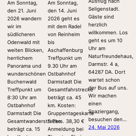
Ausflug nach
Am Sonntag,
Am Sonntag,
Seligenstadt.
den 21. Juni
den 14. Juni
Gäste sind
2026 wandern
2026 geht es
herzlich
wir im
mit dem Radel
willkommen. Los
südlicheren
von Reinheim
geht es um 10
Odenwald mit
bis
Uhr am
weiten Blicken,
Aschaffenburg
Naturfreundehaus,
herrlichem
Treffpunkt um
Darmstr. 4 a,
Panorama und
9.30 Uhr am
64287 DA. Dort
wunderschönen
Ostbahnhof
wartet schon
Buchenwald
Darmstadt Die
der Bus auf uns.
Treffpunkt um
Gesamtfahrstrecke
Wir machen
8:30 Uhr am
beträgt ca. 45
einen
Ostbahnhof
km. Kosten:
Spaziergang,
Darmstadt Die
Gruppentageskarte
besuchen den…
Gesamtwanderstrecke
5 Pers. 38,30 €
24. Mai 2026
beträgt ca. 15
Anmeldung bei