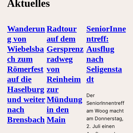
Aktuelles
Wanderun
Radtour
SeniorInne
g von
auf dem
ntreff:
Wiebelsba
Gersprenz
Ausflug
ch zum
radweg
nach
Römerfest
von
Seligensta
auf die
Reinheim
dt
Haselburg
zur
Der
und weiter
Mündung
SeniorInnentreff
nach
in den
am Woog macht
Brensbach
Main
am Donnerstag,
2. Juli einen